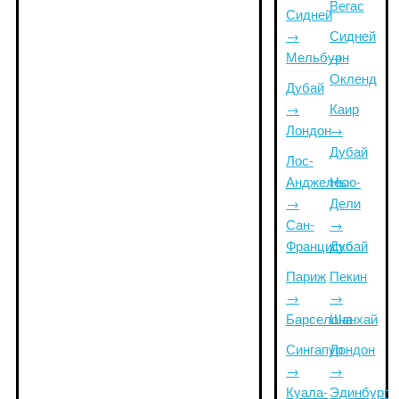
Вегас
Сидней
→
Сидней
Мельбурн
→
Окленд
Дубай
→
Каир
Лондон
→
Дубай
Лос-
Анджелес
Нью-
→
Дели
Сан-
→
Франциско
Дубай
Париж
Пекин
→
→
Барселона
Шанхай
Сингапур
Лондон
→
→
Куала-
Эдинбург