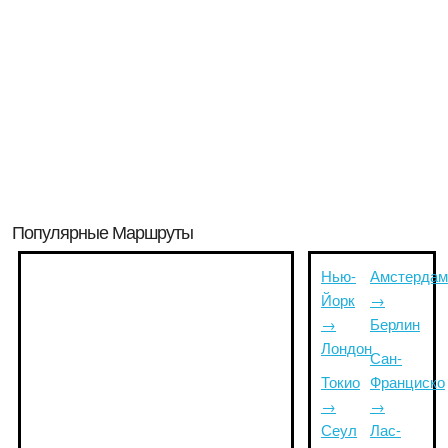
Популярные Маршруты
Нью-
Амстердам
Йорк
→
→
Берлин
Лондон
Сан-
Токио
Франциско
→
→
Сеул
Лас-