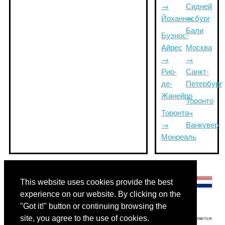
→
Сидней
Йоханнесбург
→
Бали
Буэнос-
Айрес
Москва
→
→
Рио-
Санкт-
де-
Петербург
Жанейро
Торонто
Торонто
→
→
Ванкувер
Монреаль
Другие языки:
This website uses cookies provide the best
experience on our website. By clicking on the
"Got it!" button or continuing browsing the
site, you agree to the use of cookies.
Отказ от ответственности: Информация, отображаемая на этом сайте, является