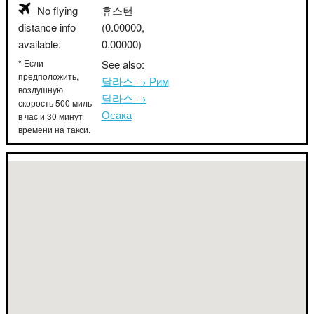
No flying
휴스턴
distance info
(0.00000,
available.
0.00000)
* Если
See also:
предположить,
달라스 → Рим
воздушную
달라스 →
скорость 500 миль
Осака
в час и 30 минут
времени на такси.