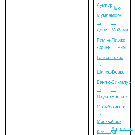
Лумпур
Нью-
Мумбаи
Йорк
→
→
Дели
Майами
Рим →
Париж
Афины
→ Рим
Гонконг
Токио
→
→
Шанхай
Осака
Бангкок
Сингапур
→
→
Пхукет
Бангкок
Стамбул
Чикаго
→
→
Москва
Лос-
Анджелес
Кейптаун