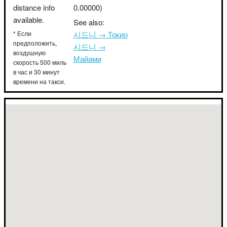
distance info
0.00000)
available.
See also:
* Если
시드니 → Токио
предположить,
시드니 →
воздушную
Майами
скорость 500 миль
в час и 30 минут
времени на такси.