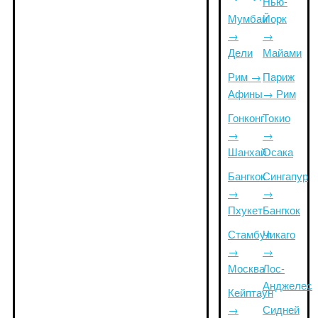
Нью-
Мумбаи
Йорк
→
→
Дели
Майами
Рим →
Париж
Афины
→ Рим
Гонконг
Токио
→
→
Шанхай
Осака
Бангкок
Сингапур
→
→
Пхукет
Бангкок
Стамбул
Чикаго
→
→
Москва
Лос-
Анджелес
Кейптаун
→
Сидней