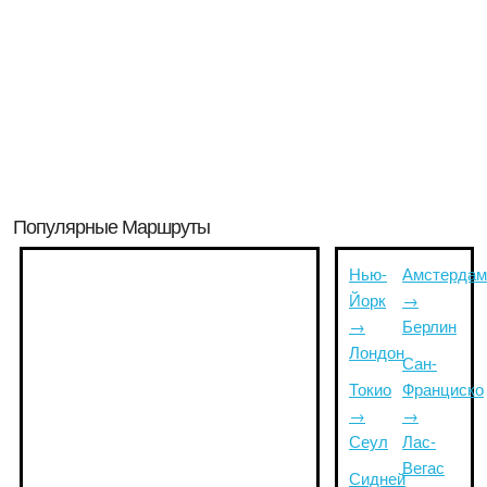
Популярные Маршруты
Нью-
Амстердам
Йорк
→
→
Берлин
Лондон
Сан-
Токио
Франциско
→
→
Сеул
Лас-
Вегас
Сидней