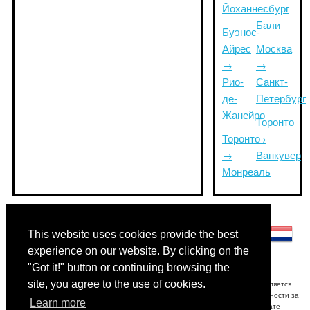
Йоханнесбург
→
Бали
Буэнос-
Айрес
Москва
→
→
Рио-
Санкт-
де-
Петербург
Жанейро
Торонто
Торонто
→
→
Ванкувер
Монреаль
Другие языки:
This website uses cookies provide the best
experience on our website. By clicking on the
"Got it!" button or continuing browsing the
site, you agree to the use of cookies.
Отказ от ответственности: Информация, отображаемая на этом сайте, является
наилучшей оценкой и только для справки.Triptimeto.com не несет ответственности за
Learn more
любые задержки срабатывания и / или последующие убытки в результате