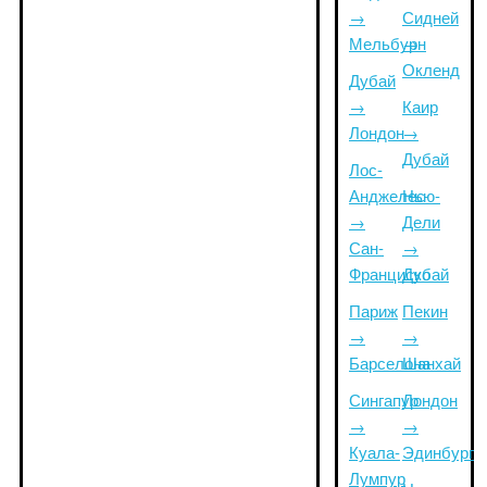
→
Сидней
Мельбурн
→
Окленд
Дубай
→
Каир
Лондон
→
Дубай
Лос-
Анджелес
Нью-
→
Дели
Сан-
→
Франциско
Дубай
Париж
Пекин
→
→
Барселона
Шанхай
Сингапур
Лондон
→
→
Куала-
Эдинбург
Лумпур