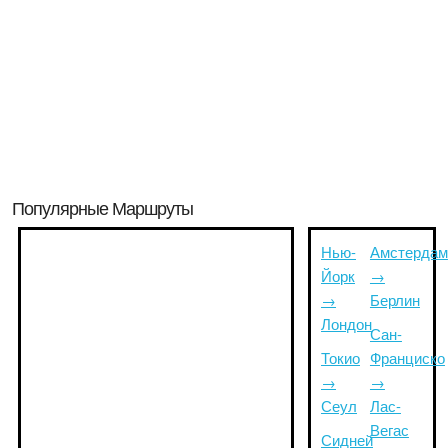
Популярные Маршруты
Нью-
Амстердам
Йорк
→
→
Берлин
Лондон
Сан-
Токио
Франциско
→
→
Сеул
Лас-
Вегас
Сидней