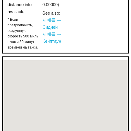
distance info
0.00000)
available.
See also:
* Если
시애틀 →
предположить,
Сидней
воздушную
시애틀 →
скорость 500 миль
Кейптаун
в час и 30 минут
времени на такси.