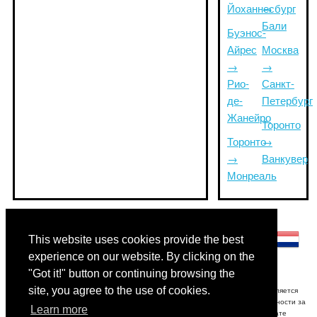
Йоханнесбург
→
Бали
Буэнос-
Айрес
Москва
→
→
Рио-
Санкт-
де-
Петербург
Жанейро
Торонто
Торонто
→
→
Ванкувер
Монреаль
Другие языки:
This website uses cookies provide the best
experience on our website. By clicking on the
"Got it!" button or continuing browsing the
site, you agree to the use of cookies.
Отказ от ответственности: Информация, отображаемая на этом сайте, является
наилучшей оценкой и только для справки.Triptimeto.com не несет ответственности за
Learn more
любые задержки срабатывания и / или последующие убытки в результате