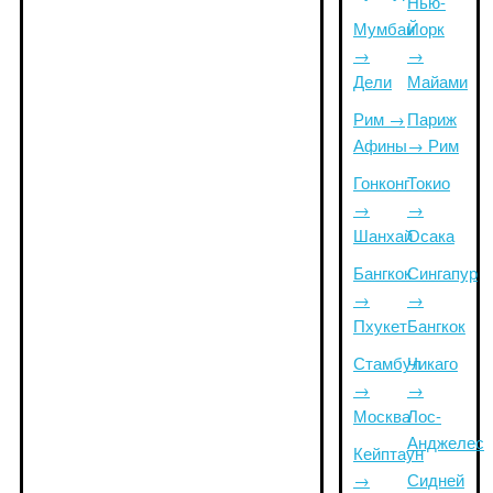
Нью-
Мумбаи
Йорк
→
→
Дели
Майами
Рим →
Париж
Афины
→ Рим
Гонконг
Токио
→
→
Шанхай
Осака
Бангкок
Сингапур
→
→
Пхукет
Бангкок
Стамбул
Чикаго
→
→
Москва
Лос-
Анджелес
Кейптаун
→
Сидней