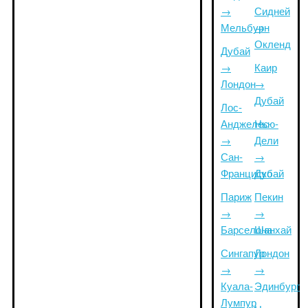
→
Сидней
Мельбурн
→
Окленд
Дубай
→
Каир
Лондон
→
Дубай
Лос-
Анджелес
Нью-
→
Дели
Сан-
→
Франциско
Дубай
Париж
Пекин
→
→
Барселона
Шанхай
Сингапур
Лондон
→
→
Куала-
Эдинбург
Лумпур