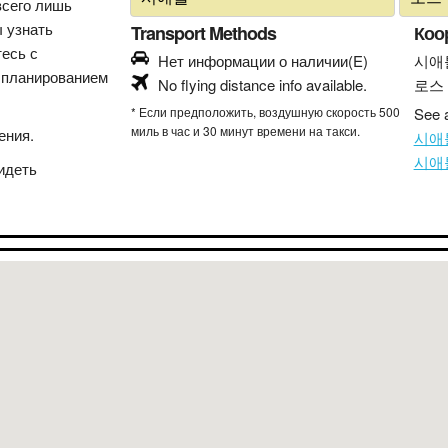
всего лишь
ы узнать
Transport Methods
Коо
тесь с
Нет информации о наличии(E)
시애
 планированием
No flying distance info available.
로스
* Если предположить, воздушную скорость 500
See a
миль в час и 30 минут времени на такси.
ения.
시애틀
시애틀
идеть