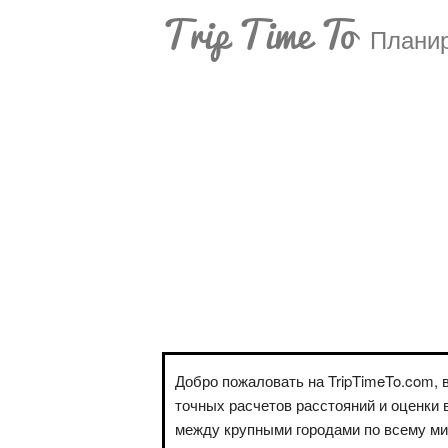
Trip Time To
Планир
Добро пожаловать на TripTimeTo.com, 
точных расчетов расстояний и оценки 
между крупными городами по всему м