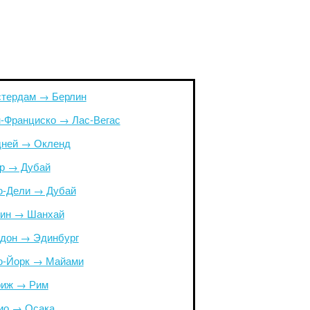
тердам → Берлин
-Франциско → Лас-Вегас
ней → Окленд
р → Дубай
-Дели → Дубай
ин → Шанхай
дон → Эдинбург
-Йорк → Майами
иж → Рим
ио → Осака