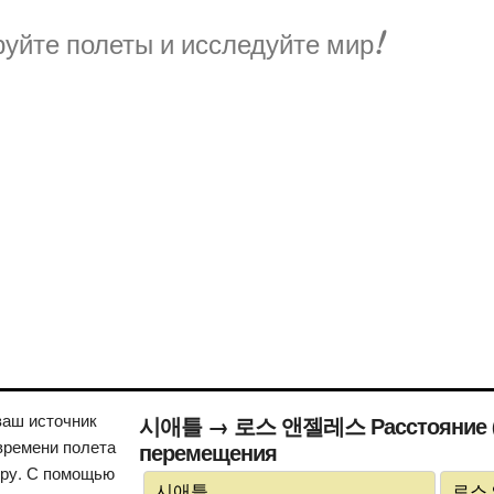
уйте полеты и исследуйте мир!
ваш источник
시애틀 → 로스 앤젤레스 Расстояние (вр
времени полета
перемещения
иру. С помощью