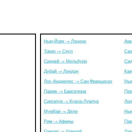
Нью-Йорк → Лондон
Амс
Токио → Сеул
Сан
Сидней → Мельбурн
Сид
Дубай → Лондон
Каи
Лос-Анджелес → Сан-Франциско
Нью
Париж → Барселона
Пек
Сингапур → Куала-Лумпур
Лон
Мумбаи → Дели
Нью
Рим → Афины
Пар
Гонконг → Шанхай
Ток