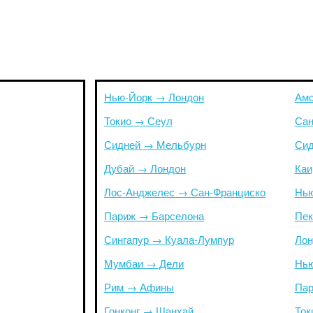
Нью-Йорк → Лондон
Амс
Токио → Сеул
Сан
Сидней → Мельбурн
Сид
Дубай → Лондон
Каи
Лос-Анджелес → Сан-Франциско
Нью
Париж → Барселона
Пек
Сингапур → Куала-Лумпур
Лон
Мумбаи → Дели
Нью
Рим → Афины
Пар
Гонконг → Шанхай
Ток