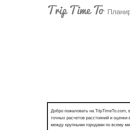
Trip Time To
Планир
Добро пожаловать на TripTimeTo.com, 
точных расчетов расстояний и оценки 
между крупными городами по всему м