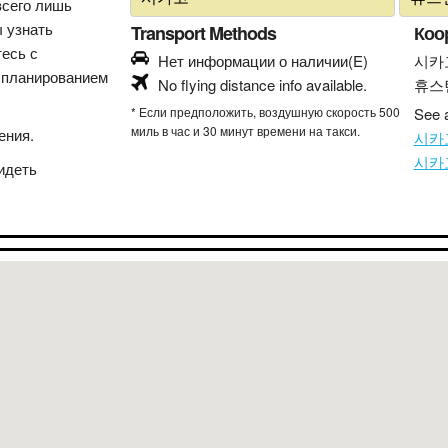
всего лишь
ы узнать
Transport Methods
Коо
тесь с
Нет информации о наличии(E)
시카
 планированием
No flying distance info available.
휴스
* Если предположить, воздушную скорость 500
See a
миль в час и 30 минут времени на такси.
ения.
시카고
시카고
идеть