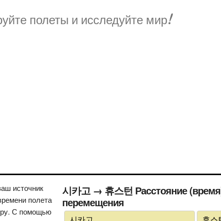
уйте полеты и исследуйте мир!
ваш источник
시카고 → 휴스턴 Расстояние (время),
времени полета
перемещения
иру. С помощью