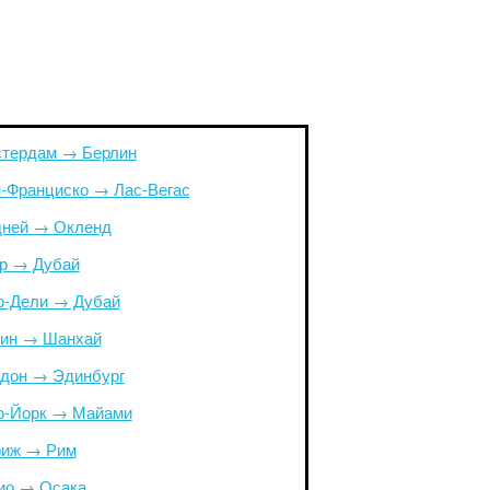
тердам → Берлин
-Франциско → Лас-Вегас
ней → Окленд
р → Дубай
-Дели → Дубай
ин → Шанхай
дон → Эдинбург
-Йорк → Майами
иж → Рим
ио → Осака