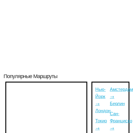
Популярные Маршруты
Нью-
Амстердам
Йорк
→
→
Берлин
Лондон
Сан-
Токио
Франциско
→
→