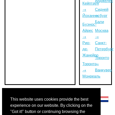
Анджелес
Кейптаун
→
Сидней
Йоханнесбург
→
Бали
Буэнос-
Айрес
Москва
→
→
Рио-
Санкт-
де-
Петербург
Жанейро
Торонто
Торонто
→
→
Ванкувер
Монреаль
Другие языки:
This website uses cookies provide the best
experience on our website. By clicking on the
"Got it!" button or continuing browsing the