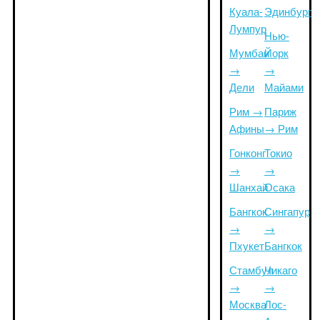
Куала-
Эдинбург
Лумпур
Нью-
Мумбаи
Йорк
→
→
Дели
Майами
Рим →
Париж
Афины
→ Рим
Гонконг
Токио
→
→
Шанхай
Осака
Бангкок
Сингапур
→
→
Пхукет
Бангкок
Стамбул
Чикаго
→
→
Москва
Лос-