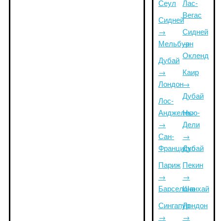
Сеул
Лас-
Вегас
Сидней
→
Сидней
Мельбурн
→
Окленд
Дубай
→
Каир
Лондон
→
Дубай
Лос-
Анджелес
Нью-
→
Дели
Сан-
→
Франциско
Дубай
Париж
Пекин
→
→
Барселона
Шанхай
Сингапур
Лондон
→
→