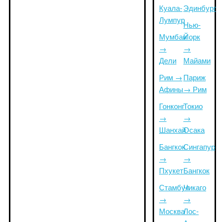
Куала-
Эдинбург
Лумпур
Нью-
Мумбаи
Йорк
→
→
Дели
Майами
Рим →
Париж
Афины
→ Рим
Гонконг
Токио
→
→
Шанхай
Осака
Бангкок
Сингапур
→
→
Пхукет
Бангкок
Стамбул
Чикаго
→
→
Москва
Лос-