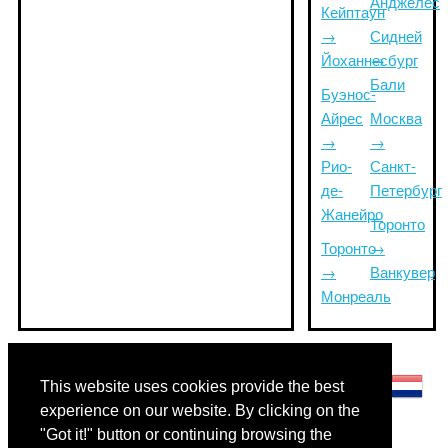
Анджелес
Кейптаун
→
Сидней
Йоханнесбург
→
Бали
Буэнос-
Айрес
Москва
→
→
Рио-
Санкт-
де-
Петербург
Жанейро
Торонто
Торонто
→
→
Ванкувер
Монреаль
Другие языки:
This website uses cookies provide the best
experience on our website. By clicking on the
"Got it!" button or continuing browsing the