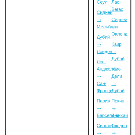
Сеул
Лас-
Вегас
Сидней
→
Сидней
Мельбурн
→
Окленд
Дубай
→
Каир
Лондон
→
Дубай
Лос-
Анджелес
Нью-
→
Дели
Сан-
→
Франциско
Дубай
Париж
Пекин
→
→
Барселона
Шанхай
Сингапур
Лондон
→
→