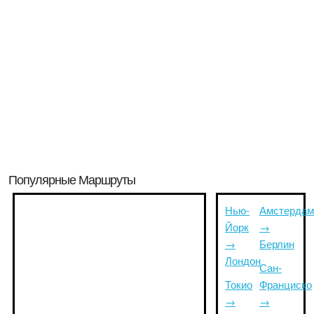
Популярные Маршруты
Нью-
Амстердам
Йорк
→
→
Берлин
Лондон
Сан-
Токио
Франциско
→
→