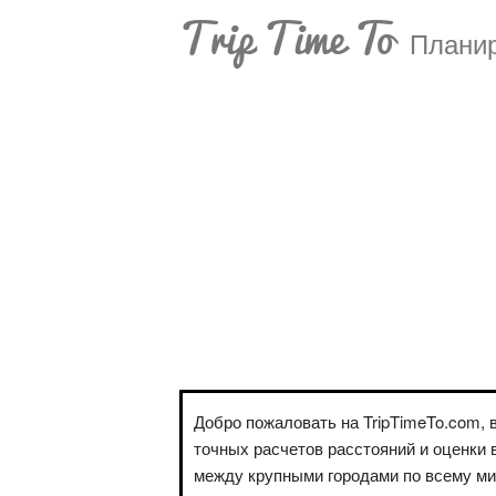
Trip Time To
Планир
Добро пожаловать на TripTimeTo.com, 
точных расчетов расстояний и оценки 
между крупными городами по всему м