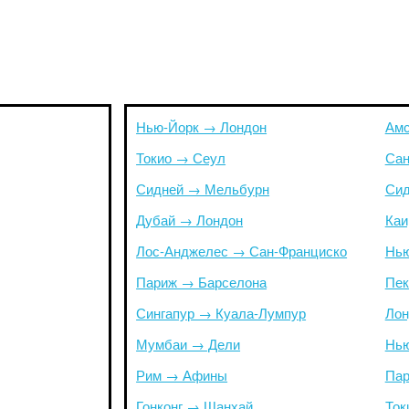
Нью-Йорк → Лондон
Амс
Токио → Сеул
Сан
Сидней → Мельбурн
Сид
Дубай → Лондон
Каи
Лос-Анджелес → Сан-Франциско
Нью
Париж → Барселона
Пек
Сингапур → Куала-Лумпур
Лон
Мумбаи → Дели
Нью
Рим → Афины
Пар
Гонконг → Шанхай
Ток