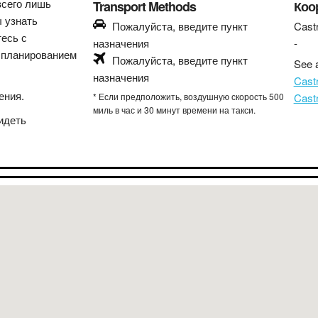
всего лишь
Transport Methods
Коо
ы узнать
Пожалуйста, введите пункт
Castr
тесь с
назначения
-
 планированием
Пожалуйста, введите пункт
See a
назначения
Cast
ения.
* Если предположить, воздушную скорость 500
Cast
миль в час и 30 минут времени на такси.
идеть