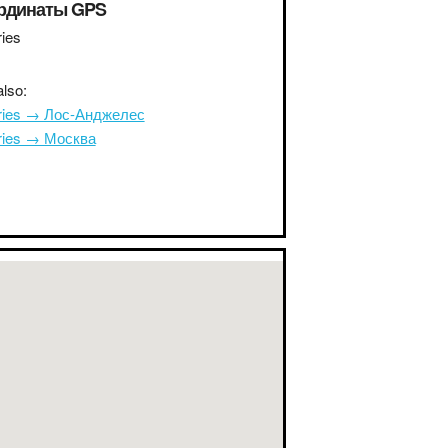
рдинаты GPS
ies
lso:
ries → Лос-Анджелес
ries → Москва