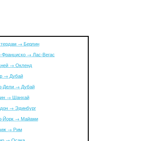
тердам → Берлин
-Франциско → Лас-Вегас
ней → Окленд
р → Дубай
-Дели → Дубай
ин → Шанхай
дон → Эдинбург
-Йорк → Майами
иж → Рим
ио → Осака