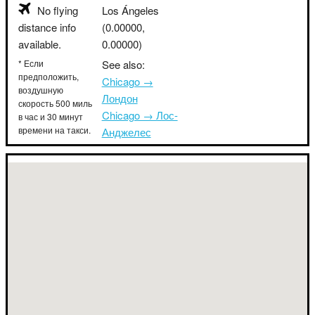
No flying
Los Ángeles
distance info
(0.00000,
available.
0.00000)
* Если
See also:
предположить,
Chicago →
воздушную
Лондон
скорость 500 миль
Chicago → Лос-
в час и 30 минут
времени на такси.
Анджелес