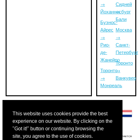
→
Сидней
Йоханнесбург
→
Бали
Буэнос-
Айрес
Москва
→
→
Рио-
Санкт-
де-
Петербург
Жанейро
Торонто
Торонто
→
→
Ванкувер
Монреаль
Другие языки:
This website uses cookies provide the best
experience on our website. By clicking on the
"Got it!" button or continuing browsing the
site, you agree to the use of cookies.
Отказ от ответственности: Информация, отображаемая на этом сайте, является