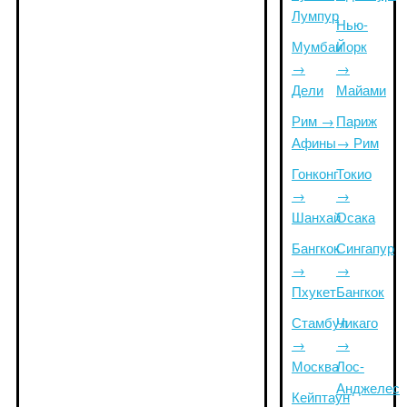
Лумпур
Нью-
Мумбаи
Йорк
→
→
Дели
Майами
Рим →
Париж
Афины
→ Рим
Гонконг
Токио
→
→
Шанхай
Осака
Бангкок
Сингапур
→
→
Пхукет
Бангкок
Стамбул
Чикаго
→
→
Москва
Лос-
Анджелес
Кейптаун