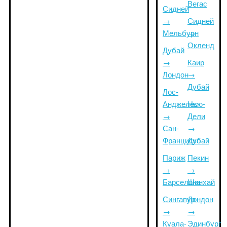
Вегас
Сидней
→
Сидней
Мельбурн
→
Окленд
Дубай
→
Каир
Лондон
→
Дубай
Лос-
Анджелес
Нью-
→
Дели
Сан-
→
Франциско
Дубай
Париж
Пекин
→
→
Барселона
Шанхай
Сингапур
Лондон
→
→
Куала-
Эдинбург