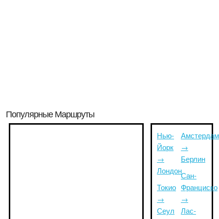
Популярные Маршруты
Нью-
Амстердам
Йорк
→
→
Берлин
Лондон
Сан-
Токио
Франциско
→
→
Сеул
Лас-