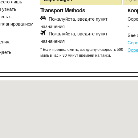
всего лишь
ы узнать
Transport Methods
Коо
тесь с
Пожалуйста, введите пункт
Cope
 планированием
назначения
-
Пожалуйста, введите пункт
See a
назначения
ения.
Cope
* Если предположить, воздушную скорость 500
Cope
идеть
миль в час и 30 минут времени на такси.