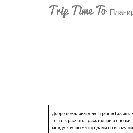
Trip Time To
Планир
Добро пожаловать на TripTimeTo.com, 
точных расчетов расстояний и оценки 
между крупными городами по всему м