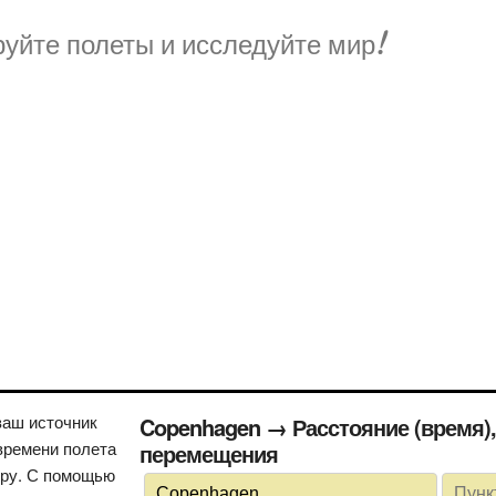
уйте полеты и исследуйте мир!
ваш источник
Copenhagen → Расстояние (время), необходимое для
времени полета
перемещения
иру. С помощью