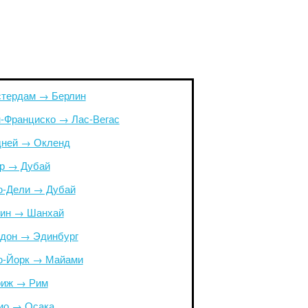
тердам → Берлин
-Франциско → Лас-Вегас
ней → Окленд
р → Дубай
-Дели → Дубай
ин → Шанхай
дон → Эдинбург
-Йорк → Майами
иж → Рим
ио → Осака