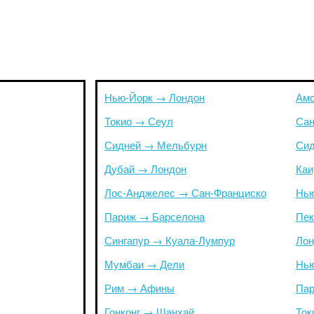
Нью-Йорк → Лондон
Амс
Токио → Сеул
Сан
Сидней → Мельбурн
Сид
Дубай → Лондон
Каи
Лос-Анджелес → Сан-Франциско
Нью
Париж → Барселона
Пек
Сингапур → Куала-Лумпур
Лон
Мумбаи → Дели
Нью
Рим → Афины
Пар
Гонконг → Шанхай
Ток