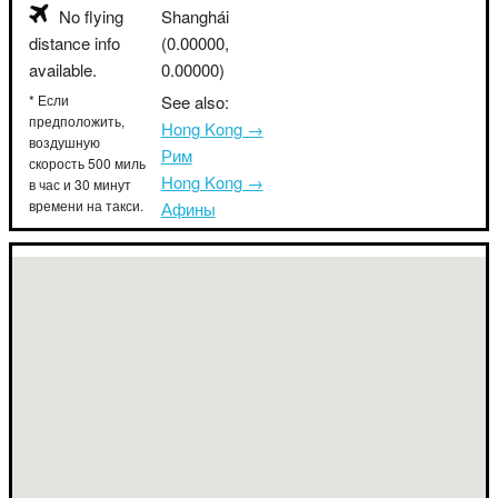
No flying
Shanghái
distance info
(0.00000,
available.
0.00000)
* Если
See also:
предположить,
Hong Kong →
воздушную
Рим
скорость 500 миль
Hong Kong →
в час и 30 минут
времени на такси.
Афины