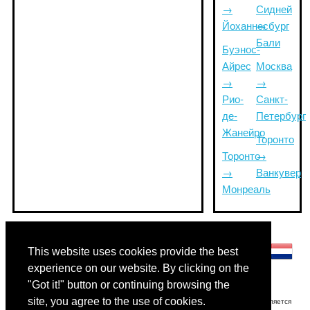
→
Сидней
Йоханнесбург
→
Бали
Буэнос-
Айрес
Москва
→
→
Рио-
Санкт-
де-
Петербург
Жанейро
Торонто
Торонто
→
→
Ванкувер
Монреаль
Другие языки:
This website uses cookies provide the best
experience on our website. By clicking on the
"Got it!" button or continuing browsing the
site, you agree to the use of cookies.
Отказ от ответственности: Информация, отображаемая на этом сайте, является