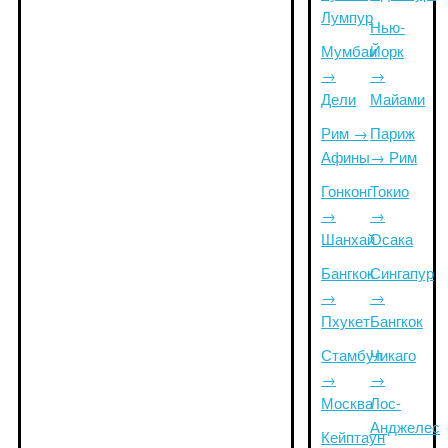
Лумпур
Нью-
Мумбаи
Йорк
→
→
Дели
Майами
Рим →
Париж
Афины
→ Рим
Гонконг
Токио
→
→
Шанхай
Осака
Бангкок
Сингапур
→
→
Пхукет
Бангкок
Стамбул
Чикаго
→
→
Москва
Лос-
Анджелес
Кейптаун