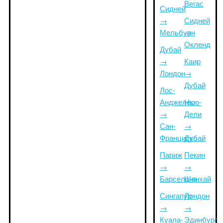
Вегас
Сидней
→
Сидней
Мельбурн
→
Окленд
Дубай
→
Каир
Лондон
→
Дубай
Лос-
Анджелес
Нью-
→
Дели
Сан-
→
Франциско
Дубай
Париж
Пекин
→
→
Барселона
Шанхай
Сингапур
Лондон
→
→
Куала-
Эдинбург