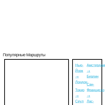
Популярные Маршруты
Нью-
Амстердам
Йорк
→
→
Берлин
Лондон
Сан-
Токио
Франциско
→
→
Сеул
Лас-