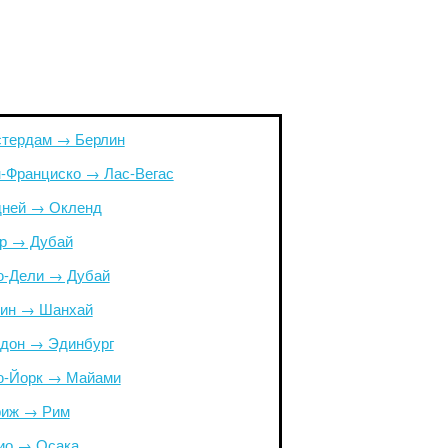
тердам → Берлин
-Франциско → Лас-Вегас
ней → Окленд
р → Дубай
-Дели → Дубай
ин → Шанхай
дон → Эдинбург
-Йорк → Майами
иж → Рим
ио → Осака