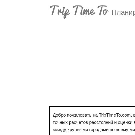
Trip Time To
Планир
Добро пожаловать на TripTimeTo.com, 
точных расчетов расстояний и оценки 
между крупными городами по всему м