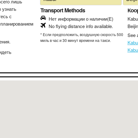
всего лишь
ы узнать
Transport Methods
Коо
тесь с
Нет информации о наличии(E)
Kabu
 планированием
No flying distance info available.
Beiji
* Если предположить, воздушную скорость 500
See a
миль в час и 30 минут времени на такси.
ения.
Kabu
Kabu
идеть