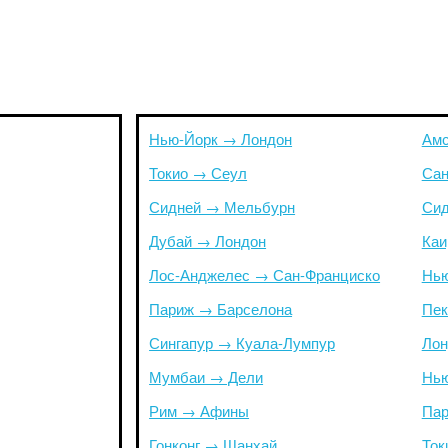
Нью-Йорк → Лондон
Амс
Токио → Сеул
Сан
Сидней → Мельбурн
Сид
Дубай → Лондон
Каи
Лос-Анджелес → Сан-Франциско
Нью
Париж → Барселона
Пек
Сингапур → Куала-Лумпур
Лон
Мумбаи → Дели
Нью
Рим → Афины
Пар
Гонконг → Шанхай
Ток