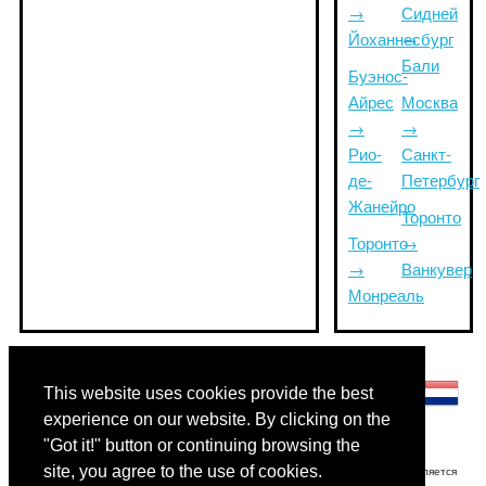
→
Сидней
Йоханнесбург
→
Бали
Буэнос-
Айрес
Москва
→
→
Рио-
Санкт-
де-
Петербург
Жанейро
Торонто
Торонто
→
→
Ванкувер
Монреаль
Другие языки:
This website uses cookies provide the best
experience on our website. By clicking on the
"Got it!" button or continuing browsing the
site, you agree to the use of cookies.
Отказ от ответственности: Информация, отображаемая на этом сайте, является