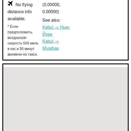
No flying
(0.00000,
distance info
0.00000)
available.
See also:
* Если
Kabul → Нью-
предположить,
Йорк
воздушную
Kabul →
скорость 500 миль
Мумбаи
в час и 30 минут
времени на такси.