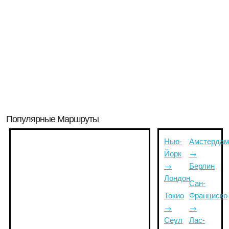
Популярные Маршруты
Нью-
Амстердам
Йорк
→
→
Берлин
Лондон
Сан-
Токио
Франциско
→
→
Сеул
Лас-