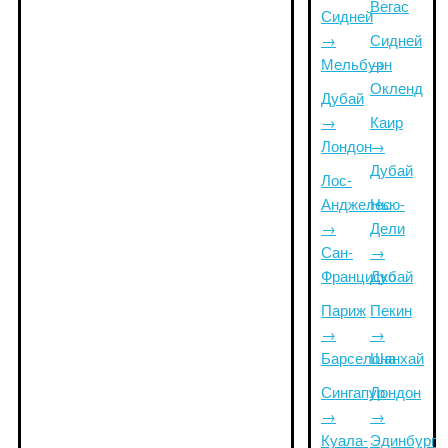
Вегас
Сидней
→
Сидней
Мельбурн
→
Окленд
Дубай
→
Каир
Лондон
→
Дубай
Лос-
Анджелес
Нью-
→
Дели
Сан-
→
Франциско
Дубай
Париж
Пекин
→
→
Барселона
Шанхай
Сингапур
Лондон
→
→
Куала-
Эдинбург