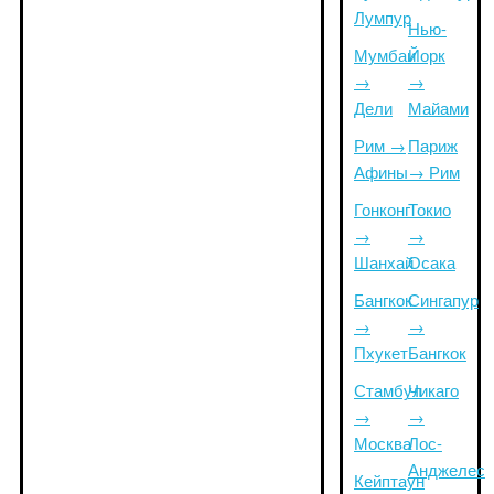
Лумпур
Нью-
Мумбаи
Йорк
→
→
Дели
Майами
Рим →
Париж
Афины
→ Рим
Гонконг
Токио
→
→
Шанхай
Осака
Бангкок
Сингапур
→
→
Пхукет
Бангкок
Стамбул
Чикаго
→
→
Москва
Лос-
Анджелес
Кейптаун