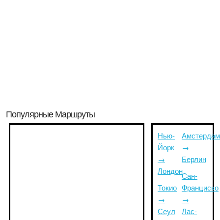
Популярные Маршруты
Нью-
Амстердам
Йорк
→
→
Берлин
Лондон
Сан-
Токио
Франциско
→
→
Сеул
Лас-