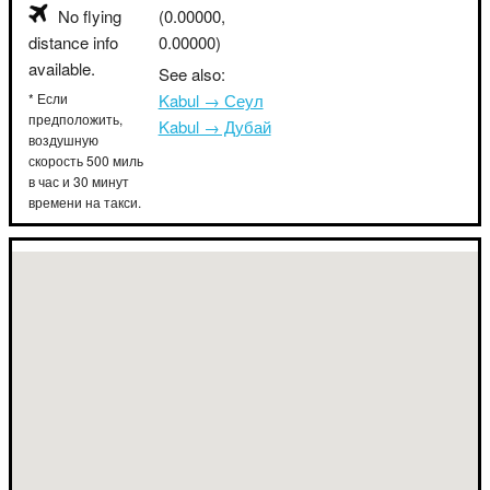
No flying
(0.00000,
distance info
0.00000)
available.
See also:
* Если
Kabul → Сеул
предположить,
Kabul → Дубай
воздушную
скорость 500 миль
в час и 30 минут
времени на такси.