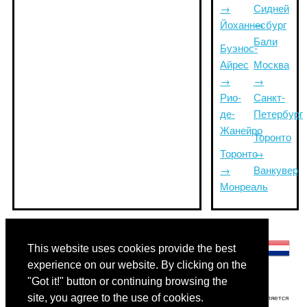
→
Сидней
Йоханнесбург
→
Бали
Буэнос-
Айрес
Москва
→
→
Рио-
Санкт-
де-
Петербург
Жанейро
Торонто
Торонто
→
→
Ванкувер
Монреаль
Другие языки:
This website uses cookies provide the best
experience on our website. By clicking on the
"Got it!" button or continuing browsing the
site, you agree to the use of cookies.
Отказ от ответственности: Информация, отображаемая на этом сайте, является