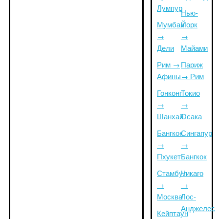
Лумпур
Нью-
Мумбаи
Йорк
→
→
Дели
Майами
Рим →
Париж
Афины
→ Рим
Гонконг
Токио
→
→
Шанхай
Осака
Бангкок
Сингапур
→
→
Пхукет
Бангкок
Стамбул
Чикаго
→
→
Москва
Лос-
Анджелес
Кейптаун