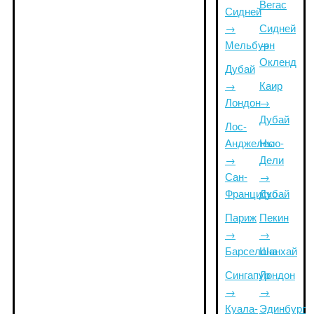
Вегас
Сидней
→
Сидней
Мельбурн
→
Окленд
Дубай
→
Каир
Лондон
→
Дубай
Лос-
Анджелес
Нью-
→
Дели
Сан-
→
Франциско
Дубай
Париж
Пекин
→
→
Барселона
Шанхай
Сингапур
Лондон
→
→
Куала-
Эдинбург