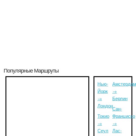
Популярные Маршруты
Нью-
Амстердам
Йорк
→
→
Берлин
Лондон
Сан-
Токио
Франциско
→
→
Сеул
Лас-