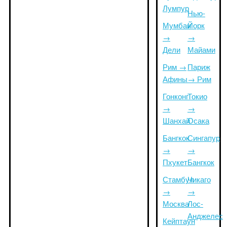
Лумпур
Нью-
Мумбаи
Йорк
→
→
Дели
Майами
Рим →
Париж
Афины
→ Рим
Гонконг
Токио
→
→
Шанхай
Осака
Бангкок
Сингапур
→
→
Пхукет
Бангкок
Стамбул
Чикаго
→
→
Москва
Лос-
Анджелес
Кейптаун