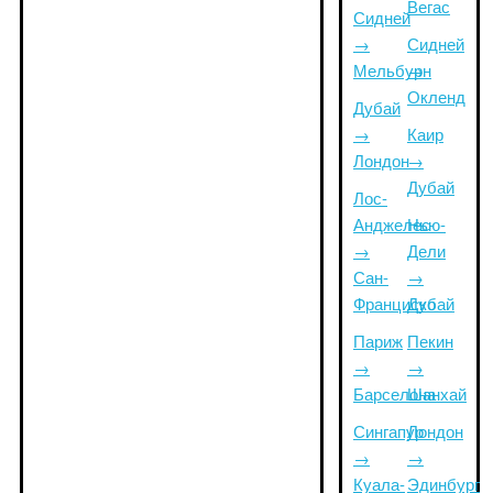
Вегас
Сидней
→
Сидней
Мельбурн
→
Окленд
Дубай
→
Каир
Лондон
→
Дубай
Лос-
Анджелес
Нью-
→
Дели
Сан-
→
Франциско
Дубай
Париж
Пекин
→
→
Барселона
Шанхай
Сингапур
Лондон
→
→
Куала-
Эдинбург