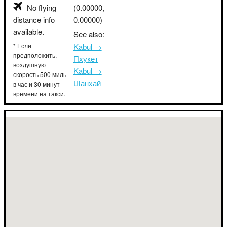
No flying
(0.00000,
distance info
0.00000)
available.
See also:
* Если
Kabul →
предположить,
Пхукет
воздушную
Kabul →
скорость 500 миль
Шанхай
в час и 30 минут
времени на такси.