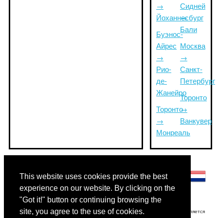
→
Сидней
Йоханнесбург
→
Бали
Буэнос-
Айрес
Москва
→
→
Рио-
Санкт-
де-
Петербург
Жанейро
Торонто
Торонто
→
→
Ванкувер
Монреаль
Другие языки:
This website uses cookies provide the best
experience on our website. By clicking on the
"Got it!" button or continuing browsing the
site, you agree to the use of cookies.
Отказ от ответственности: Информация, отображаемая на этом сайте, является