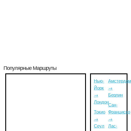
Популярные Маршруты
Нью-
Амстердам
Йорк
→
→
Берлин
Лондон
Сан-
Токио
Франциско
→
→
Сеул
Лас-