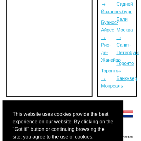
→
Сидней
Йоханнесбург
→
Бали
Буэнос-
Айрес
Москва
→
→
Рио-
Санкт-
де-
Петербург
Жанейро
Торонто
Торонто
→
→
Ванкувер
Монреаль
Другие языки:
This website uses cookies provide the best
experience on our website. By clicking on the
"Got it!" button or continuing browsing the
site, you agree to the use of cookies.
Отказ от ответственности: Информация, отображаемая на этом сайте, является