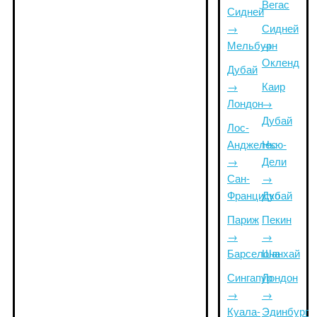
Вегас
Сидней
→
Сидней
Мельбурн
→
Окленд
Дубай
→
Каир
Лондон
→
Дубай
Лос-
Анджелес
Нью-
→
Дели
Сан-
→
Франциско
Дубай
Париж
Пекин
→
→
Барселона
Шанхай
Сингапур
Лондон
→
→
Куала-
Эдинбург