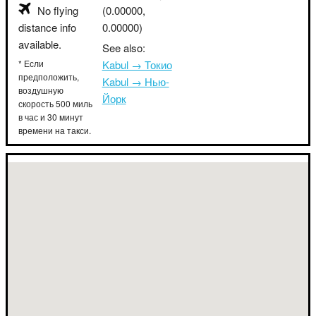
No flying
(0.00000,
distance info
0.00000)
available.
See also:
* Если
Kabul → Токио
предположить,
Kabul → Нью-
воздушную
Йорк
скорость 500 миль
в час и 30 минут
времени на такси.