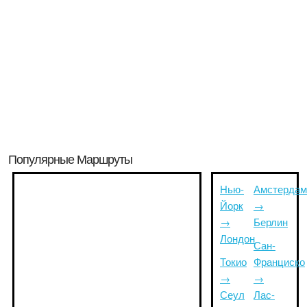
Популярные Маршруты
Нью-
Амстердам
Йорк
→
→
Берлин
Лондон
Сан-
Токио
Франциско
→
→
Сеул
Лас-