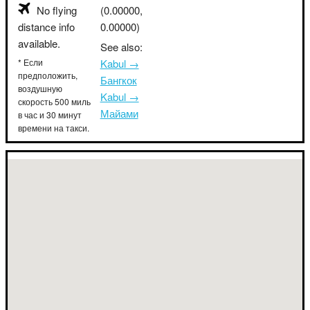
No flying
(0.00000,
distance info
0.00000)
available.
See also:
* Если
Kabul →
предположить,
Бангкок
воздушную
Kabul →
скорость 500 миль
Майами
в час и 30 минут
времени на такси.