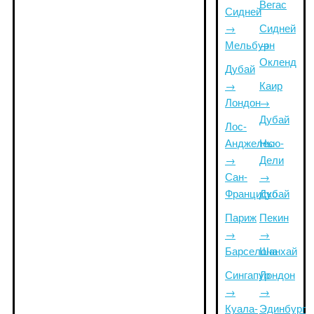
Вегас
Сидней
→
Сидней
Мельбурн
→
Окленд
Дубай
→
Каир
Лондон
→
Дубай
Лос-
Анджелес
Нью-
→
Дели
Сан-
→
Франциско
Дубай
Париж
Пекин
→
→
Барселона
Шанхай
Сингапур
Лондон
→
→
Куала-
Эдинбург