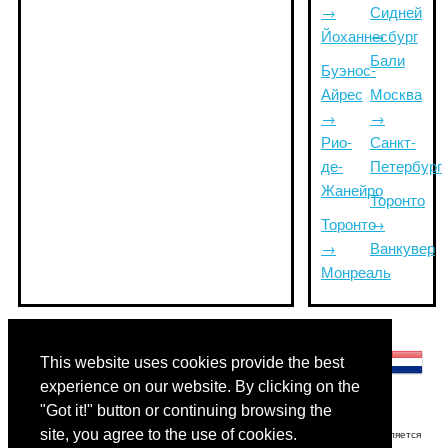
→
Сидней
Йоханнесбург
→
Бали
Буэнос-
Айрес
Москва
→
→
Рио-
Санкт-
де-
Петербург
Жанейро
Торонто
Торонто
→
→
Ванкувер
Монреаль
Другие языки:
This website uses cookies provide the best
experience on our website. By clicking on the
"Got it!" button or continuing browsing the
site, you agree to the use of cookies.
Отказ от ответственности: Информация, отображаемая на этом сайте, является