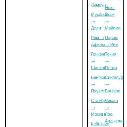
Лумпур
Нью-
Мумбаи
Йорк
→
→
Дели
Майами
Рим →
Париж
Афины
→ Рим
Гонконг
Токио
→
→
Шанхай
Осака
Бангкок
Сингапур
→
→
Пхукет
Бангкок
Стамбул
Чикаго
→
→
Москва
Лос-
Анджелес
Кейптаун