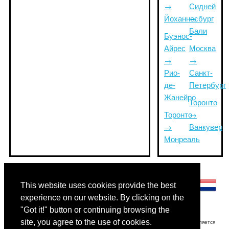
→
Сидней
Йоханнесбург
→
Бали
Буэнос-
Айрес
Москва
→
→
Рио-
Санкт-
де-
Петербург
Жанейро
Торонто
Торонто
→
→
Ванкувер
Монреаль
Другие языки:
This website uses cookies provide the best
experience on our website. By clicking on the
"Got it!" button or continuing browsing the
site, you agree to the use of cookies.
Отказ от ответственности: Информация, отображаемая на этом сайте, является