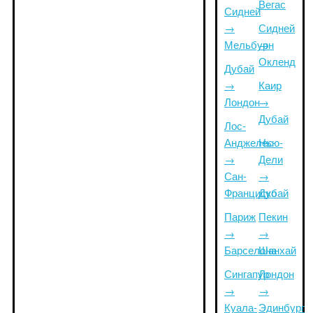
Вегас
Сидней
→
Сидней
Мельбурн
→
Окленд
Дубай
→
Каир
Лондон
→
Дубай
Лос-
Анджелес
Нью-
→
Дели
Сан-
→
Франциско
Дубай
Париж
Пекин
→
→
Барселона
Шанхай
Сингапур
Лондон
→
→
Куала-
Эдинбург