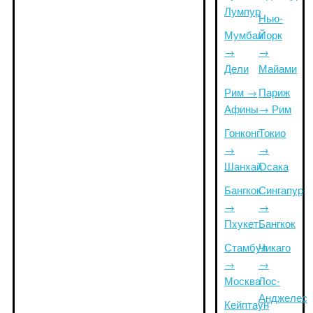
Лумпур
Нью-
Мумбаи
Йорк
→
→
Дели
Майами
Рим →
Париж
Афины
→ Рим
Гонконг
Токио
→
→
Шанхай
Осака
Бангкок
Сингапур
→
→
Пхукет
Бангкок
Стамбул
Чикаго
→
→
Москва
Лос-
Анджелес
Кейптаун