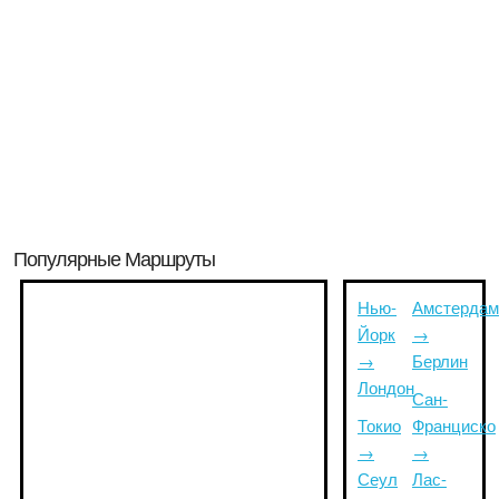
Популярные Маршруты
Нью-
Амстердам
Йорк
→
→
Берлин
Лондон
Сан-
Токио
Франциско
→
→
Сеул
Лас-