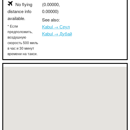
No flying
(0.00000,
distance info
0.00000)
available.
See also:
* Если
Kabul → Сеул
предположить,
Kabul → Дубай
воздушную
скорость 500 миль
в час и 30 минут
времени на такси.