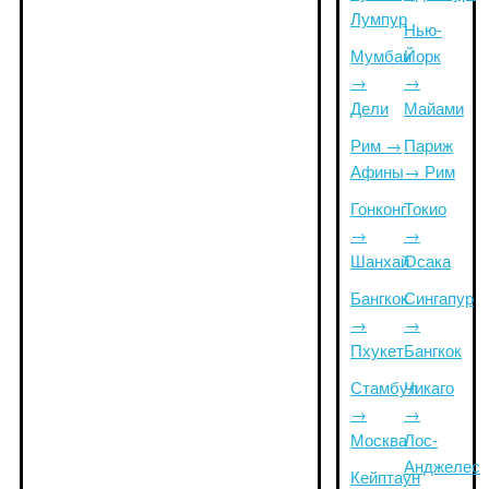
Лумпур
Нью-
Мумбаи
Йорк
→
→
Дели
Майами
Рим →
Париж
Афины
→ Рим
Гонконг
Токио
→
→
Шанхай
Осака
Бангкок
Сингапур
→
→
Пхукет
Бангкок
Стамбул
Чикаго
→
→
Москва
Лос-
Анджелес
Кейптаун