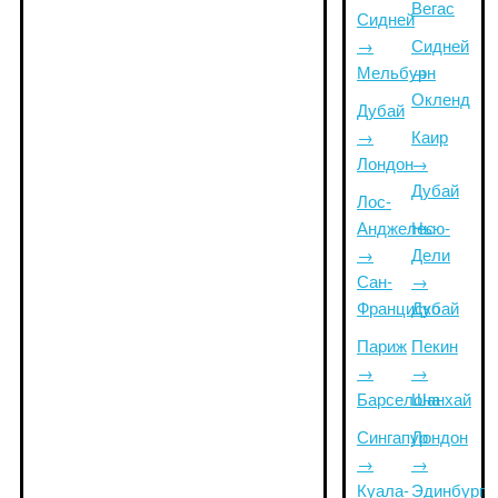
Вегас
Сидней
→
Сидней
Мельбурн
→
Окленд
Дубай
→
Каир
Лондон
→
Дубай
Лос-
Анджелес
Нью-
→
Дели
Сан-
→
Франциско
Дубай
Париж
Пекин
→
→
Барселона
Шанхай
Сингапур
Лондон
→
→
Куала-
Эдинбург