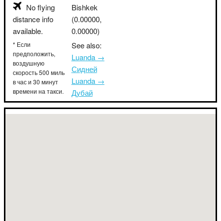
No flying
Bishkek
distance info
(0.00000,
available.
0.00000)
* Если
See also:
предположить,
Luanda →
воздушную
Сидней
скорость 500 миль
Luanda →
в час и 30 минут
времени на такси.
Дубай