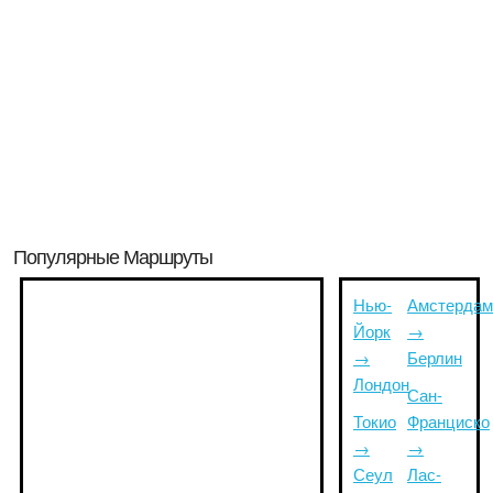
Популярные Маршруты
Нью-
Амстердам
Йорк
→
→
Берлин
Лондон
Сан-
Токио
Франциско
→
→
Сеул
Лас-