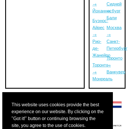
→
Сидней
Йоханнесбург
→
Бали
Буэнос-
Айрес
Москва
→
→
Рио-
Санкт-
де-
Петербург
Жанейро
Торонто
Торонто
→
→
Ванкувер
Монреаль
Другие языки:
This website uses cookies provide the best
experience on our website. By clicking on the
"Got it!" button or continuing browsing the
site, you agree to the use of cookies.
Отказ от ответственности: Информация, отображаемая на этом сайте, является