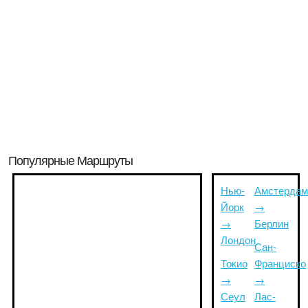
Популярные Маршруты
Нью-
Амстердам
Йорк
→
→
Берлин
Лондон
Сан-
Токио
Франциско
→
→
Сеул
Лас-