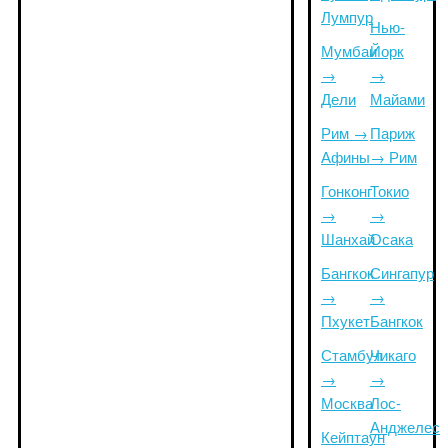
Лумпур
Нью-
Мумбаи
Йорк
→
→
Дели
Майами
Рим →
Париж
Афины
→ Рим
Гонконг
Токио
→
→
Шанхай
Осака
Бангкок
Сингапур
→
→
Пхукет
Бангкок
Стамбул
Чикаго
→
→
Москва
Лос-
Анджелес
Кейптаун