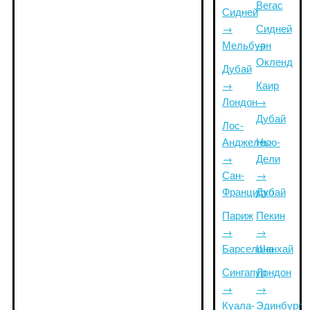
Вегас
Сидней
→
Сидней
Мельбурн
→
Окленд
Дубай
→
Каир
Лондон
→
Дубай
Лос-
Анджелес
Нью-
→
Дели
Сан-
→
Франциско
Дубай
Париж
Пекин
→
→
Барселона
Шанхай
Сингапур
Лондон
→
→
Куала-
Эдинбург