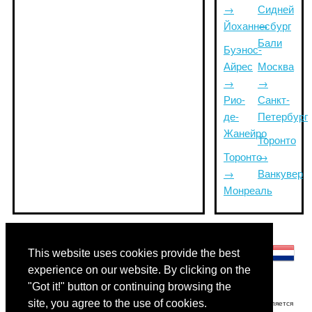
→
Сидней
Йоханнесбург
→
Бали
Буэнос-
Айрес
Москва
→
→
Рио-
Санкт-
де-
Петербург
Жанейро
Торонто
Торонто
→
→
Ванкувер
Монреаль
Другие языки:
This website uses cookies provide the best
experience on our website. By clicking on the
"Got it!" button or continuing browsing the
site, you agree to the use of cookies.
Отказ от ответственности: Информация, отображаемая на этом сайте, является