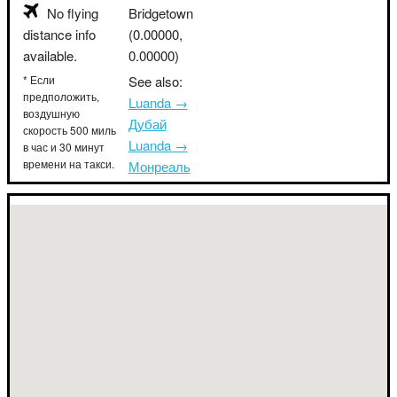
No flying
Bridgetown
distance info
(0.00000,
available.
0.00000)
* Если
See also:
предположить,
Luanda →
воздушную
Дубай
скорость 500 миль
Luanda →
в час и 30 минут
времени на такси.
Монреаль