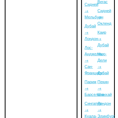
Вегас
Сидней
→
Сидней
Мельбурн
→
Окленд
Дубай
→
Каир
Лондон
→
Дубай
Лос-
Анджелес
Нью-
→
Дели
Сан-
→
Франциско
Дубай
Париж
Пекин
→
→
Барселона
Шанхай
Сингапур
Лондон
→
→
Куала-
Эдинбург