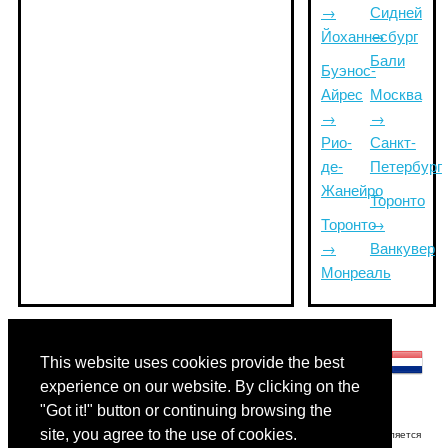
→
Сидней
Йоханнесбург
→
Бали
Буэнос-
Айрес
Москва
→
→
Рио-
Санкт-
де-
Петербург
Жанейро
Торонто
Торонто
→
→
Ванкувер
Монреаль
Другие языки:
This website uses cookies provide the best
experience on our website. By clicking on the
"Got it!" button or continuing browsing the
site, you agree to the use of cookies.
Отказ от ответственности: Информация, отображаемая на этом сайте, является