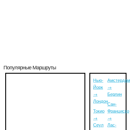
Популярные Маршруты
Нью-
Амстердам
Йорк
→
→
Берлин
Лондон
Сан-
Токио
Франциско
→
→
Сеул
Лас-