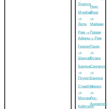
Лумпур
Нью-
Мумбаи
Йорк
→
→
Дели
Майами
Рим →
Париж
Афины
→ Рим
Гонконг
Токио
→
→
Шанхай
Осака
Бангкок
Сингапур
→
→
Пхукет
Бангкок
Стамбул
Чикаго
→
→
Москва
Лос-
Анджелес
Кейптаун