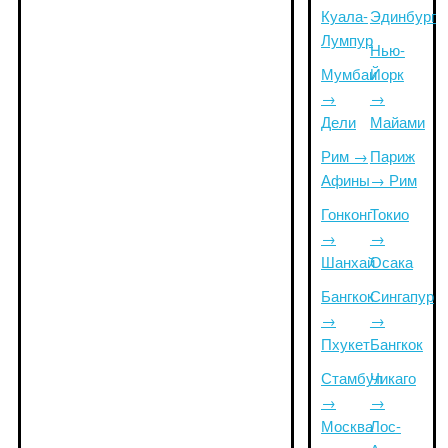
Куала-
Эдинбург
Лумпур
Нью-
Мумбаи
Йорк
→
→
Дели
Майами
Рим →
Париж
Афины
→ Рим
Гонконг
Токио
→
→
Шанхай
Осака
Бангкок
Сингапур
→
→
Пхукет
Бангкок
Стамбул
Чикаго
→
→
Москва
Лос-