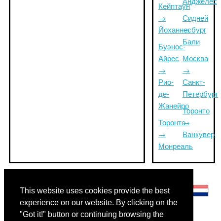
Анджелес
Кейптаун
→
Сидней
Йоханнесбург
→
Бали
Буэнос-
Айрес
Москва
→
→
Рио-
Санкт-
де-
Петербург
Жанейро
Торонто
Торонто
→
→
Ванкувер
Монреаль
Другие языки:
This website uses cookies provide the best
experience on our website. By clicking on the
"Got it!" button or continuing browsing the