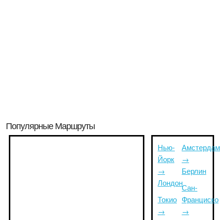
Популярные Маршруты
Нью-
Амстердам
Йорк
→
→
Берлин
Лондон
Сан-
Токио
Франциско
→
→