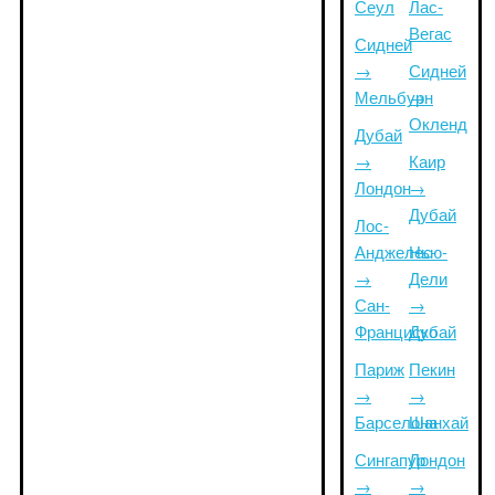
Сеул
Лас-
Вегас
Сидней
→
Сидней
Мельбурн
→
Окленд
Дубай
→
Каир
Лондон
→
Дубай
Лос-
Анджелес
Нью-
→
Дели
Сан-
→
Франциско
Дубай
Париж
Пекин
→
→
Барселона
Шанхай
Сингапур
Лондон
→
→