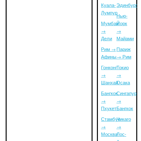
Куала-
Эдинбург
Лумпур
Нью-
Мумбаи
Йорк
→
→
Дели
Майами
Рим →
Париж
Афины
→ Рим
Гонконг
Токио
→
→
Шанхай
Осака
Бангкок
Сингапур
→
→
Пхукет
Бангкок
Стамбул
Чикаго
→
→
Москва
Лос-