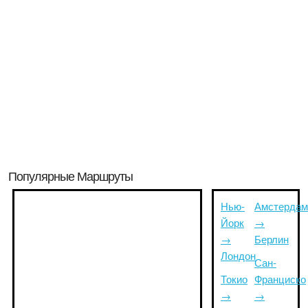
Популярные Маршруты
Нью-
Амстердам
Йорк
→
→
Берлин
Лондон
Сан-
Токио
Франциско
→
→