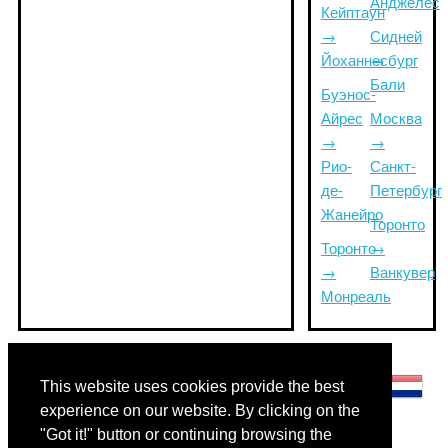
Анджелес
Кейптаун
→
Сидней
Йоханнесбург
→
Бали
Буэнос-
Айрес
Москва
→
→
Рио-
Санкт-
де-
Петербург
Жанейро
Торонто
Торонто
→
→
Ванкувер
Монреаль
Другие языки:
This website uses cookies provide the best
experience on our website. By clicking on the
"Got it!" button or continuing browsing the