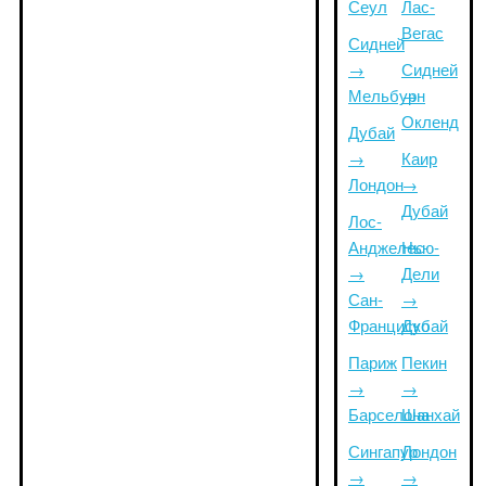
Сеул
Лас-
Вегас
Сидней
→
Сидней
Мельбурн
→
Окленд
Дубай
→
Каир
Лондон
→
Дубай
Лос-
Анджелес
Нью-
→
Дели
Сан-
→
Франциско
Дубай
Париж
Пекин
→
→
Барселона
Шанхай
Сингапур
Лондон
→
→