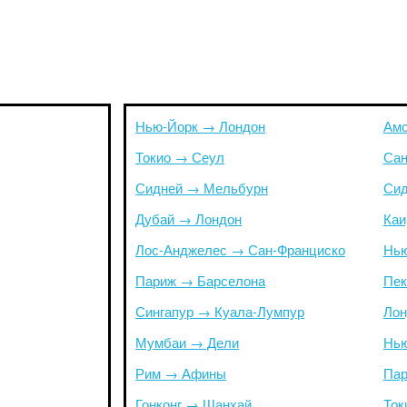
Нью-Йорк → Лондон
Амс
Токио → Сеул
Сан
Сидней → Мельбурн
Сид
Дубай → Лондон
Каи
Лос-Анджелес → Сан-Франциско
Нью
Париж → Барселона
Пек
Сингапур → Куала-Лумпур
Лон
Мумбаи → Дели
Нью
Рим → Афины
Пар
Гонконг → Шанхай
Ток