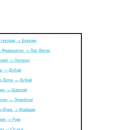
тердам → Берлин
-Франциско → Лас-Вегас
ней → Окленд
р → Дубай
-Дели → Дубай
ин → Шанхай
дон → Эдинбург
-Йорк → Майами
иж → Рим
ио → Осака