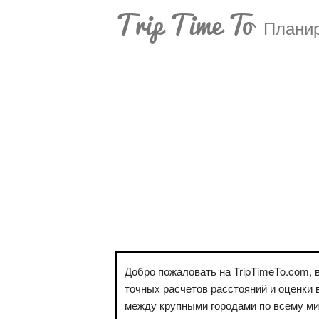
Trip Time To
Планир
Добро пожаловать на TripTimeTo.com, 
точных расчетов расстояний и оценки 
между крупными городами по всему м