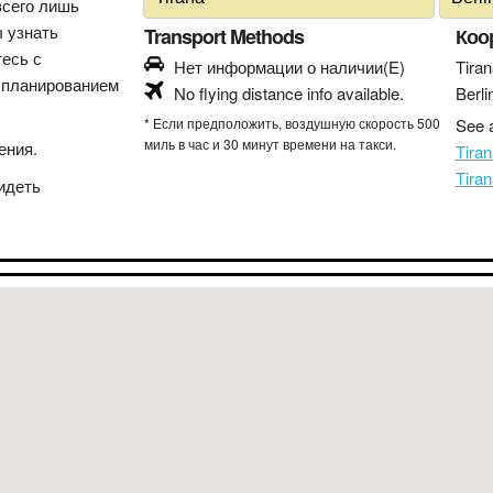
всего лишь
ы узнать
Transport Methods
Коо
тесь с
Нет информации о наличии(E)
Tiran
 планированием
No flying distance info available.
Berli
* Если предположить, воздушную скорость 500
See a
миль в час и 30 минут времени на такси.
ения.
Tira
Tira
идеть