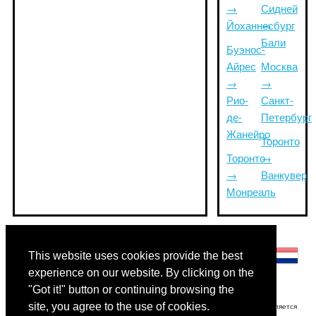
→
Сидней
Йоханнесбург
→
Бали
Буэнос-
Айрес
Москва
→
→
Рио-
Санкт-
де-
Петербург
Жанейро
Торонто
Торонто
→
→
Ванкувер
Монреаль
Другие языки:
This website uses cookies provide the best
experience on our website. By clicking on the
"Got it!" button or continuing browsing the
site, you agree to the use of cookies.
Отказ от ответственности: Информация, отображаемая на этом сайте, является