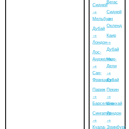
Вегас
Сидней
→
Сидней
Мельбурн
→
Окленд
Дубай
→
Каир
Лондон
→
Дубай
Лос-
Анджелес
Нью-
→
Дели
Сан-
→
Франциско
Дубай
Париж
Пекин
→
→
Барселона
Шанхай
Сингапур
Лондон
→
→
Куала-
Эдинбург