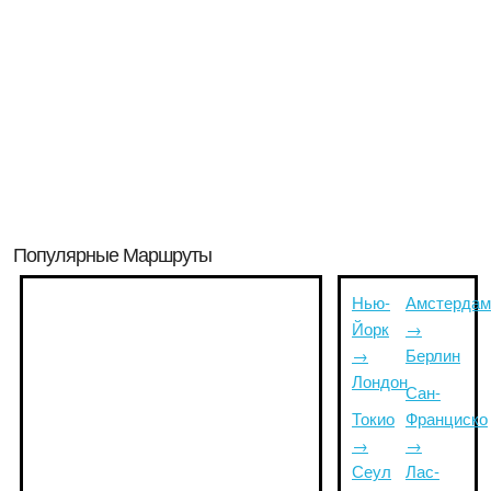
Популярные Маршруты
Нью-
Амстердам
Йорк
→
→
Берлин
Лондон
Сан-
Токио
Франциско
→
→
Сеул
Лас-