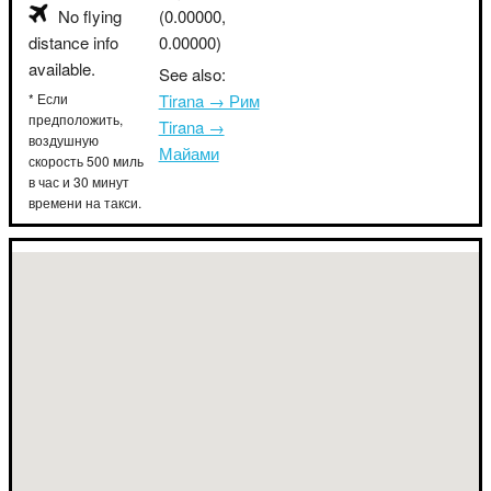
No flying
(0.00000,
distance info
0.00000)
available.
See also:
* Если
Tirana → Рим
предположить,
Tirana →
воздушную
Майами
скорость 500 миль
в час и 30 минут
времени на такси.