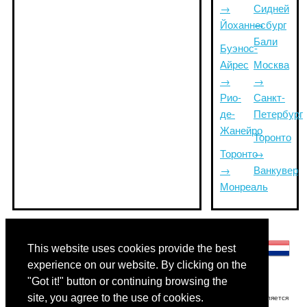
→
Сидней
Йоханнесбург
→
Бали
Буэнос-
Айрес
Москва
→
→
Рио-
Санкт-
де-
Петербург
Жанейро
Торонто
Торонто
→
→
Ванкувер
Монреаль
Другие языки:
This website uses cookies provide the best
experience on our website. By clicking on the
"Got it!" button or continuing browsing the
site, you agree to the use of cookies.
Отказ от ответственности: Информация, отображаемая на этом сайте, является