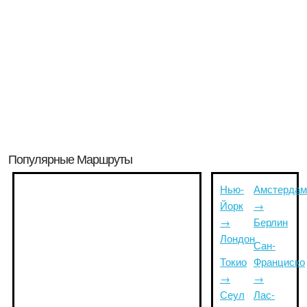
Популярные Маршруты
Нью-
Амстердам
Йорк
→
→
Берлин
Лондон
Сан-
Токио
Франциско
→
→
Сеул
Лас-