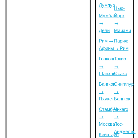
Лумпур
Нью-
Мумбаи
Йорк
→
→
Дели
Майами
Рим →
Париж
Афины
→ Рим
Гонконг
Токио
→
→
Шанхай
Осака
Бангкок
Сингапур
→
→
Пхукет
Бангкок
Стамбул
Чикаго
→
→
Москва
Лос-
Анджелес
Кейптаун