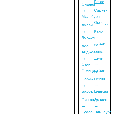
Вегас
Сидней
→
Сидней
Мельбурн
→
Окленд
Дубай
→
Каир
Лондон
→
Дубай
Лос-
Анджелес
Нью-
→
Дели
Сан-
→
Франциско
Дубай
Париж
Пекин
→
→
Барселона
Шанхай
Сингапур
Лондон
→
→
Куала-
Эдинбург