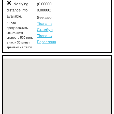
No flying
(0.00000,
distance info
0.00000)
available.
See also:
* Если
Tirana →
предположить,
Стамбул
воздушную
Tirana →
скорость 500 миль
Барселона
в час и 30 минут
времени на такси.