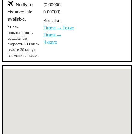
No flying
(0.00000,
distance info
0.00000)
available.
See also:
* Если
Tirana → Токио
предположить,
Tirana →
воздушную
Чикаго
скорость 500 миль
в час и 30 минут
времени на такси.