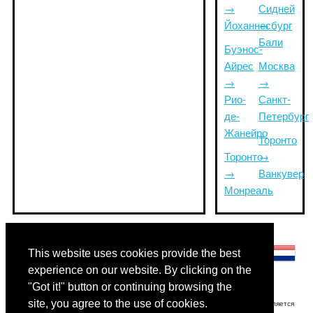
→
Сидней
Йоханнесбург
→
Бали
Буэнос-
Айрес
Москва
→
→
Рио-
Санкт-
де-
Петербург
Жанейро
Торонто
Торонто
→
→
Ванкувер
Монреаль
Другие языки:
This website uses cookies provide the best
experience on our website. By clicking on the
"Got it!" button or continuing browsing the
site, you agree to the use of cookies.
Отказ от ответственности: Информация, отображаемая на этом сайте, является