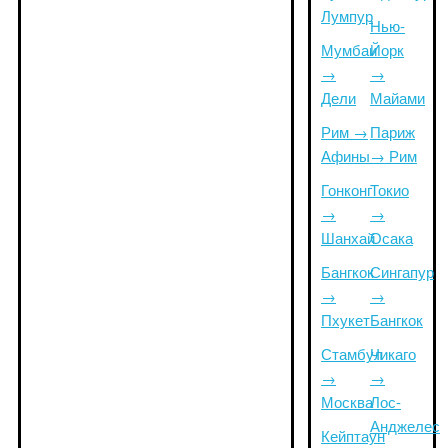
Лумпур
Нью-
Мумбаи
Йорк
→
→
Дели
Майами
Рим →
Париж
Афины
→ Рим
Гонконг
Токио
→
→
Шанхай
Осака
Бангкок
Сингапур
→
→
Пхукет
Бангкок
Стамбул
Чикаго
→
→
Москва
Лос-
Анджелес
Кейптаун