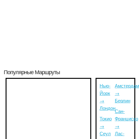
Популярные Маршруты
Нью-
Амстердам
Йорк
→
→
Берлин
Лондон
Сан-
Токио
Франциско
→
→
Сеул
Лас-