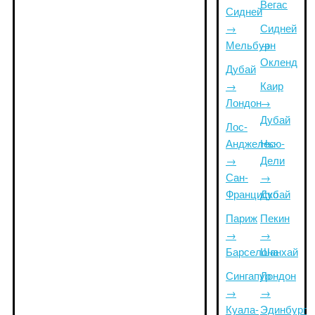
Вегас
Сидней
→
Сидней
Мельбурн
→
Окленд
Дубай
→
Каир
Лондон
→
Дубай
Лос-
Анджелес
Нью-
→
Дели
Сан-
→
Франциско
Дубай
Париж
Пекин
→
→
Барселона
Шанхай
Сингапур
Лондон
→
→
Куала-
Эдинбург