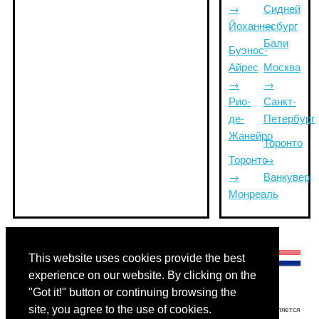
→
Сидней
Йоханнесбург
→
Бали
Буэнос-
Айрес
Москва
→
→
Рио-
Санкт-
де-
Петербург
Жанейро
Торонто
Торонто
→
→
Ванкувер
Монреаль
Другие языки:
This website uses cookies provide the best
experience on our website. By clicking on the
"Got it!" button or continuing browsing the
site, you agree to the use of cookies.
Отказ от ответственности: Информация, отображаемая на этом сайте, является