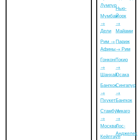
Лумпур
Нью-
Мумбаи
Йорк
→
→
Дели
Майами
Рим →
Париж
Афины
→ Рим
Гонконг
Токио
→
→
Шанхай
Осака
Бангкок
Сингапур
→
→
Пхукет
Бангкок
Стамбул
Чикаго
→
→
Москва
Лос-
Анджелес
Кейптаун