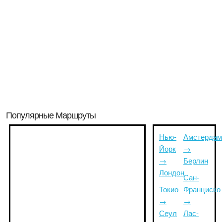
Популярные Маршруты
Нью-
Амстердам
Йорк
→
→
Берлин
Лондон
Сан-
Токио
Франциско
→
→
Сеул
Лас-