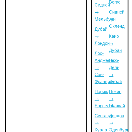
Вегас
Сидней
→
Сидней
Мельбурн
→
Окленд
Дубай
→
Каир
Лондон
→
Дубай
Лос-
Анджелес
Нью-
→
Дели
Сан-
→
Франциско
Дубай
Париж
Пекин
→
→
Барселона
Шанхай
Сингапур
Лондон
→
→
Куала-
Эдинбург