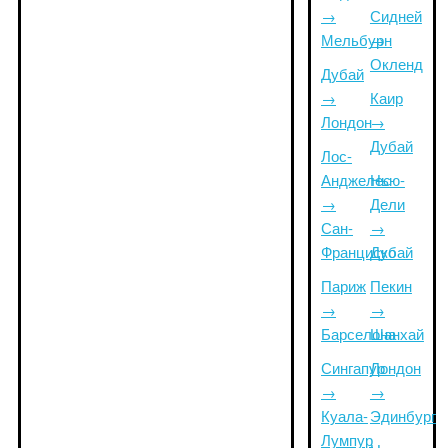
→
Сидней
Мельбурн
→
Окленд
Дубай
→
Каир
Лондон
→
Дубай
Лос-
Анджелес
Нью-
→
Дели
Сан-
→
Франциско
Дубай
Париж
Пекин
→
→
Барселона
Шанхай
Сингапур
Лондон
→
→
Куала-
Эдинбург
Лумпур