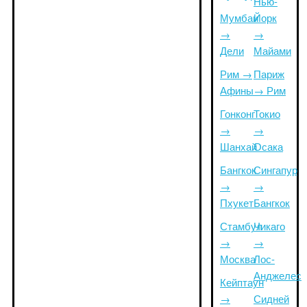
Нью-
Мумбаи
Йорк
→
→
Дели
Майами
Рим →
Париж
Афины
→ Рим
Гонконг
Токио
→
→
Шанхай
Осака
Бангкок
Сингапур
→
→
Пхукет
Бангкок
Стамбул
Чикаго
→
→
Москва
Лос-
Анджелес
Кейптаун
→
Сидней