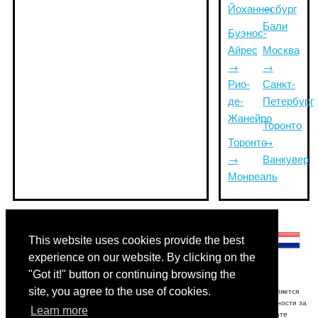
Йоханнесбург
→
Бали
Буэнос-
Айрес
Москва
→
→
Рио-
Санкт-
де-
Петербург
Жанейро
Торонто
Торонто
→
→
Ванкувер
Монреаль
Другие языки:
This website uses cookies provide the best
experience on our website. By clicking on the
"Got it!" button or continuing browsing the
site, you agree to the use of cookies.
Отказ от ответственности: Информация, отображаемая на этом сайте, является
наилучшей оценкой и только для справки.Triptimeto.com не несет ответственности за
Learn more
любые задержки срабатывания и / или последующие убытки в результате