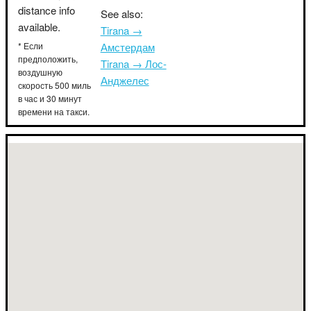
distance info
See also:
available.
Tirana →
* Если
Амстердам
предположить,
Tirana → Лос-
воздушную
Анджелес
скорость 500 миль
в час и 30 минут
времени на такси.