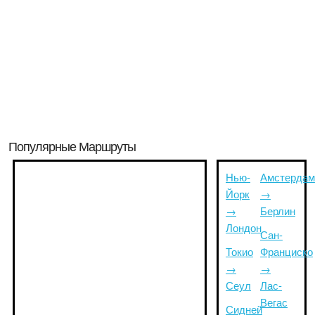
Популярные Маршруты
Нью-
Амстердам
Йорк
→
→
Берлин
Лондон
Сан-
Токио
Франциско
→
→
Сеул
Лас-
Вегас
Сидней