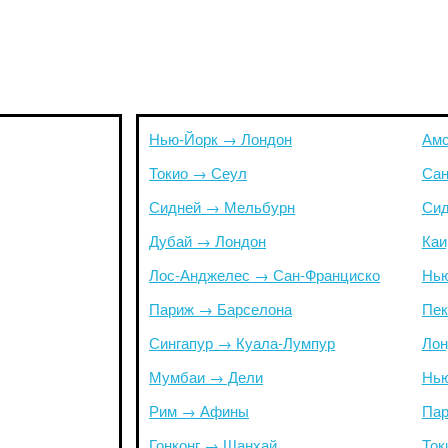
Нью-Йорк → Лондон
Амс
Токио → Сеул
Сан
Сидней → Мельбурн
Сид
Дубай → Лондон
Каи
Лос-Анджелес → Сан-Франциско
Нью
Париж → Барселона
Пек
Сингапур → Куала-Лумпур
Лон
Мумбаи → Дели
Нью
Рим → Афины
Пар
Гонконг → Шанхай
Ток