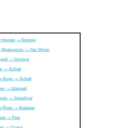
тердам → Берлин
-Франциско → Лас-Вегас
ней → Окленд
р → Дубай
-Дели → Дубай
ин → Шанхай
дон → Эдинбург
-Йорк → Майами
иж → Рим
ио → Осака