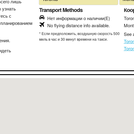
всего лишь
ы узнать
Transport Methods
Коо
тесь с
Нет информации о наличии(E)
Toro
 планированием
No flying distance info available.
Mont
* Если предположить, воздушную скорость 500
See a
миль в час и 30 минут времени на такси.
ения.
Toro
Toro
идеть