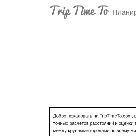
Trip Time To
Планир
Добро пожаловать на TripTimeTo.com, 
точных расчетов расстояний и оценки 
между крупными городами по всему м