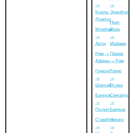
→
→
Куала-
Эдинбург
Лумпур
Нью-
Мумбаи
Йорк
→
→
Дели
Майами
Рим →
Париж
Афины
→ Рим
Гонконг
Токио
→
→
Шанхай
Осака
Бангкок
Сингапур
→
→
Пхукет
Бангкок
Стамбул
Чикаго
→
→