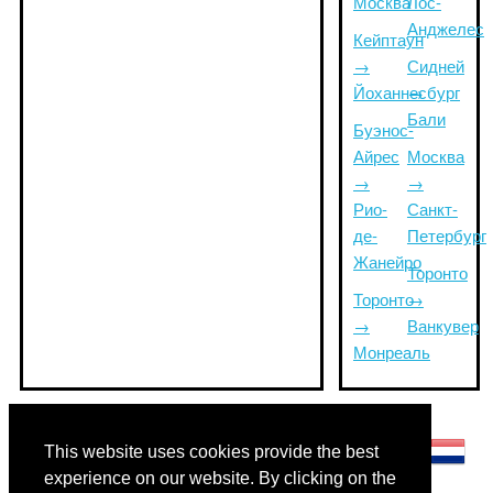
Москва
Лос-
Анджелес
Кейптаун
→
Сидней
Йоханнесбург
→
Бали
Буэнос-
Айрес
Москва
→
→
Рио-
Санкт-
де-
Петербург
Жанейро
Торонто
Торонто
→
→
Ванкувер
Монреаль
Другие языки:
This website uses cookies provide the best
experience on our website. By clicking on the