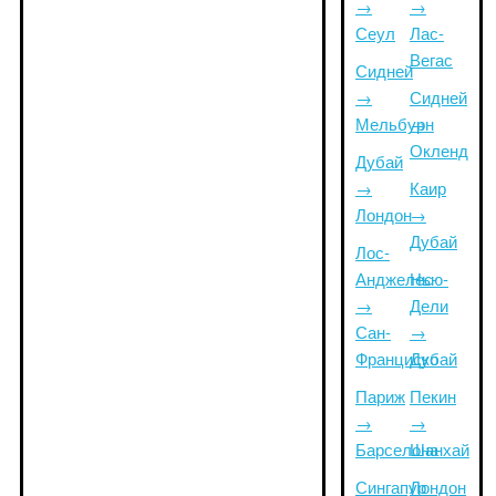
→
→
Сеул
Лас-
Вегас
Сидней
→
Сидней
Мельбурн
→
Окленд
Дубай
→
Каир
Лондон
→
Дубай
Лос-
Анджелес
Нью-
→
Дели
Сан-
→
Франциско
Дубай
Париж
Пекин
→
→
Барселона
Шанхай
Сингапур
Лондон