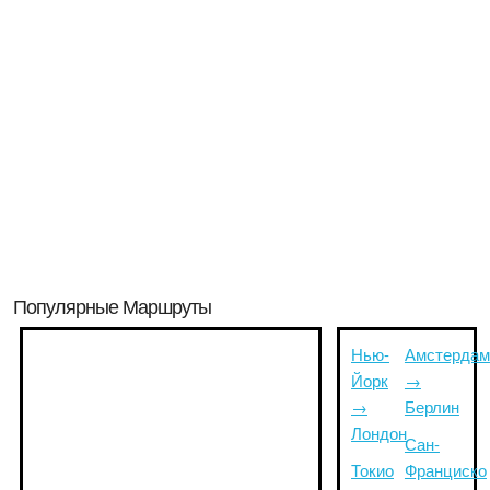
Популярные Маршруты
Нью-
Амстердам
Йорк
→
→
Берлин
Лондон
Сан-
Токио
Франциско